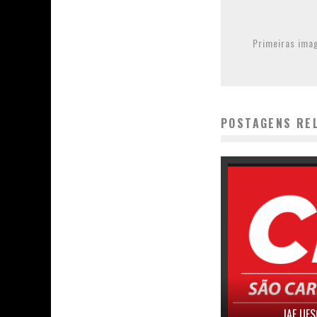
Primeiras ima
POSTAGENS RE
IAE UF