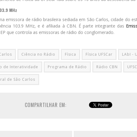
103.9 MHz
a emissora de rádio brasileira sediada em São Carlos, cidade do e
uência 103.9 MHz, e é afiliada à CBN. É parte integrante das
Emiss
 EP que controla as emissoras de rádio do conglomerado.
Carlos
Ciência no Rádio
Física
Física UFSCar
LAbI - 
o de Interatividade
Programa de Rádio
Rádio CBN
UFSC
ral de Sâo Carlos
COMPARTILHAR EM: