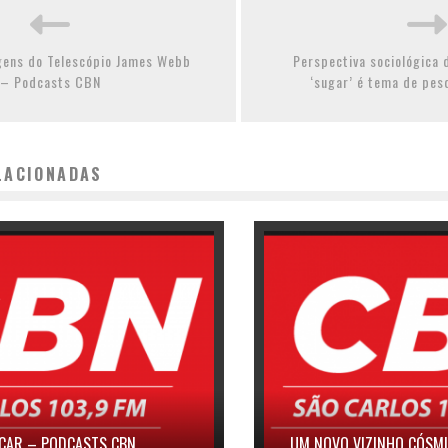
gens do Telescópio James Webb
Perspectiva sociológica 
– Podcasts CBN
‘sugar’ é tema de pes
LACIONADAS
SCAR – PODCASTS CBN
UM NOVO VIZINHO CÓSM