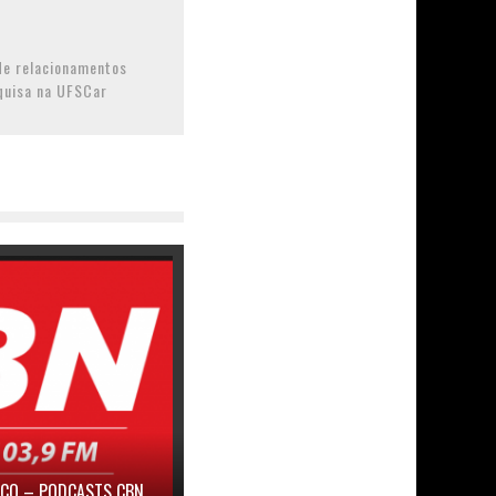
de relacionamentos
quisa na UFSCar
ICO – PODCASTS CBN