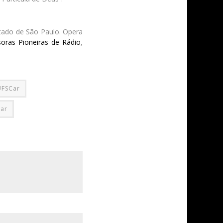
volume.
stado de São Paulo. Opera
oras Pioneiras de Rádio
,
UFSCar
ar