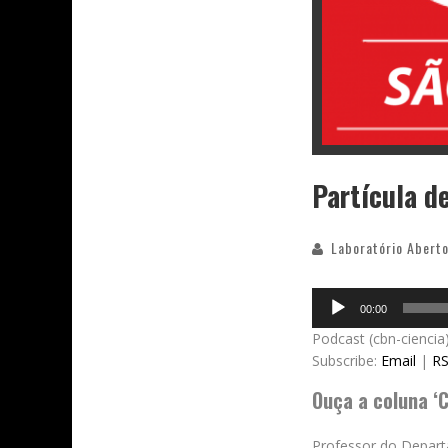
Partícula d
Laboratório Aberto
Audio
00:00
Player
Podcast (cbn-ciencia
Subscribe:
Email
|
R
Ouça a coluna ‘C
Professor do Departa