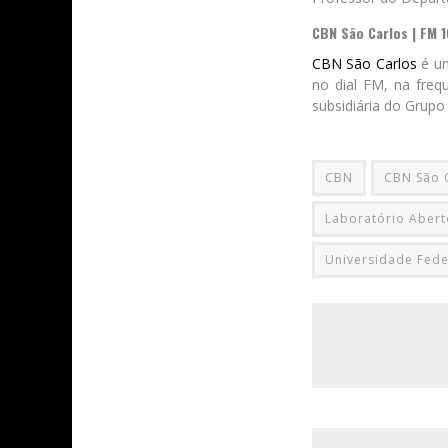
CBN São Carlos | FM 
CBN São Carlos
é um
no dial FM, na freq
subsidiária do Grupo
CBN
CBN São 
Laboratório Abert
Universidade Fede