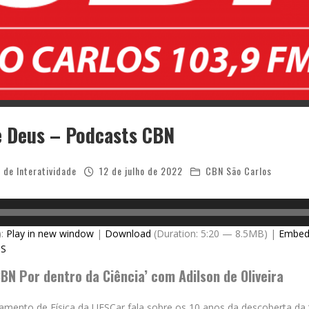
e Deus – Podcasts CBN
 de Interatividade
12 de julho de 2022
CBN São Carlos
):
Play in new window
|
Download
(Duration: 5:20 — 8.5MB) |
Embe
SS
BN Por dentro da Ciência’ com Adilson de Oliveira
mento de Física da UFSCar fala sobre os 10 anos da descoberta da “