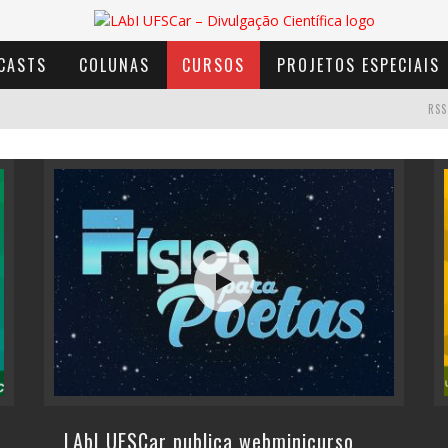
CASTS
COLUNAS
CURSOS
PROJETOS ESPECIAIS
RSS
AVENTURA COM OS MOINHOS DE VENTO
LAbI UFSCar publica webminicurso