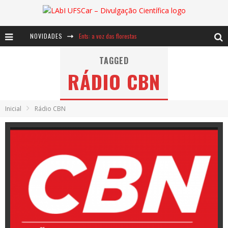
NOVIDADES
Ents: a voz das florestas
Notáveis: Bertha Lutz
TAGGED
RÁDIO CBN
Baú de Histórias - A jamais imaginada aventura com os moinhos de vento
Inicial
Rádio CBN