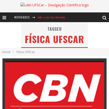
NOVIDADES
Ents: a voz das florestas
Notáveis: Bertha Lutz
TAGGED
FÍSICA UFSCAR
Baú de Histórias - A jamais imaginada aventura com os moinhos de vento
Inicial
Física UFSCar