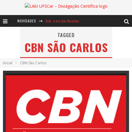
NOVIDADES
Ents: a voz das florestas
Notáveis: Bertha Lutz
TAGGED
CBN SÃO CARLOS
Baú de Histórias - A jamais imaginada aventura com os moinhos de vento
Inicial
CBN São Carlos