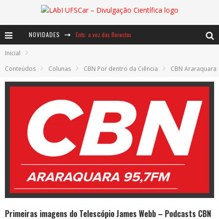
NOVIDADES
Ents: a voz das florestas
Inicial
Notáveis: Bertha Lutz
Conteúdos
Colunas
CBN Por dentro da Ciência
CBN Araraquara
Baú de Histórias - A jamais imaginada aventura com os moinhos de vento
Primeiras imagens do Telescópio James Webb – Podcasts CBN