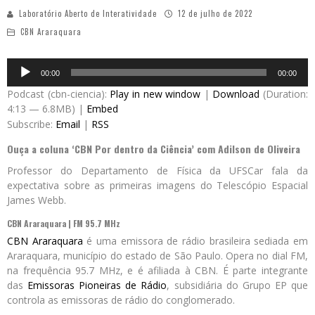
Laboratório Aberto de Interatividade
12 de julho de 2022
CBN Araraquara
Audio
00:00
00:00
Player
Podcast (cbn-ciencia):
Play in new window
|
Download
(Duration:
4:13 — 6.8MB) |
Embed
Subscribe:
Email
|
RSS
Ouça a coluna ‘CBN Por dentro da Ciência’ com Adilson de Oliveira
Professor do Departamento de Física da UFSCar fala da
expectativa sobre as primeiras imagens do Telescópio Espacial
James Webb.
CBN Araraquara | FM 95.7 MHz
CBN Araraquara
é uma emissora de rádio brasileira sediada em
Araraquara, município do estado de São Paulo. Opera no dial FM,
na frequência 95.7 MHz, e é afiliada à CBN. É parte integrante
das
Emissoras Pioneiras de Rádio
, subsidiária do Grupo EP que
controla as emissoras de rádio do conglomerado.