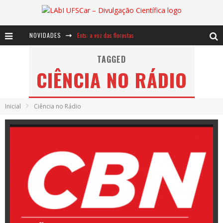
NOVIDADES
Ents: a voz das florestas
Notáveis: Bertha Lutz
TAGGED
CIÊNCIA NO RÁDIO
Baú de Histórias - A jamais imaginada aventura com os moinhos de vento
Inicial
Ciência no Rádio