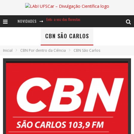
NOVIDADES
Notáveis: Bertha Lutz
Baú de Histórias - A jamais imaginada aventura com os moinhos de vento
CBN SÃO CARLOS
Ents: a voz das florestas
Inicial
CBN Por dentro da Ciência
CBN São Carlos