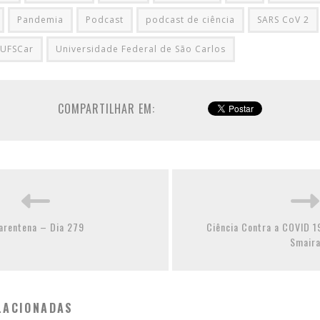
Pandemia
Podcast
podcast de ciência
SARS CoV 2
UFSCar
Universidade Federal de São Carlos
COMPARTILHAR EM:
arentena – Dia 279
Ciência Contra a COVID 1
Smair
LACIONADAS