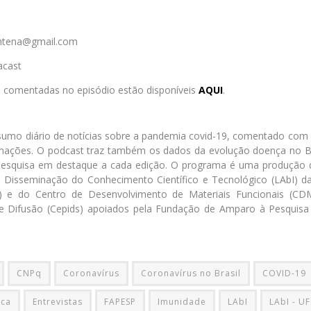
entena@gmail.com
acast
s comentadas no episódio estão disponíveis
AQUI
.
umo diário de notícias sobre a pandemia covid-19, comentado co
ações. O podcast traz também os dados da evolução doença no Br
pesquisa em destaque a cada edição. O programa é uma produção 
 a Disseminação do Conhecimento Científico e Tecnológico (LAbI) d
) e do Centro de Desenvolvimento de Materiais Funcionais (C
 e Difusão (Cepids) apoiados pela Fundação de Amparo à Pesquis
CNPq
Coronavírus
Coronavírus no Brasil
COVID-19
ica
Entrevistas
FAPESP
Imunidade
LAbI
LAbI - U