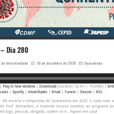
 – Dia 280
 de Interatividade
20 de dezembro de 2020
Quarentena
):
Play in new window
|
Download
(Duration: 32:34 — 75.6MB) |
Em
casts
|
Spotify
|
iHeartRadio
|
Email
|
TuneIn
|
Deezer
|
RSS
… Ele encerra a temporada de Quarentena em 2020. E nada mais a
 do Prof. Bernardino, e trazendo nossos ouvintes ao programa a
 Até logo, pessoal, obrigada, cuidem-se e… fiquem em casa!