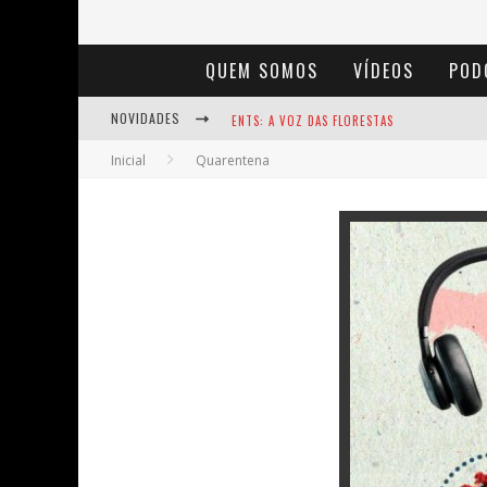
QUEM SOMOS
VÍDEOS
POD
NOVIDADES
ENTS: A VOZ DAS FLORESTAS
Inicial
Quarentena
NOTÁVEIS: BERTHA LUTZ
BAÚ DE HISTÓRIAS - A JAMAIS IMAGINADA 