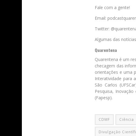
Fale com a gente!
Email: podcastquar
Twitter: @quarenten
Algumas das notícia
Quarentena
Quarentena é um res
checagem das inform
orientações e uma 
Interatividade para
São Carlos (UFSCar
Pesquisa, Inovação
(Fapesp).
CDMF
Ciência
Divulgação Científ