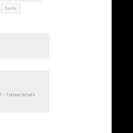
Saúde
9 – Fabiana Infante
a