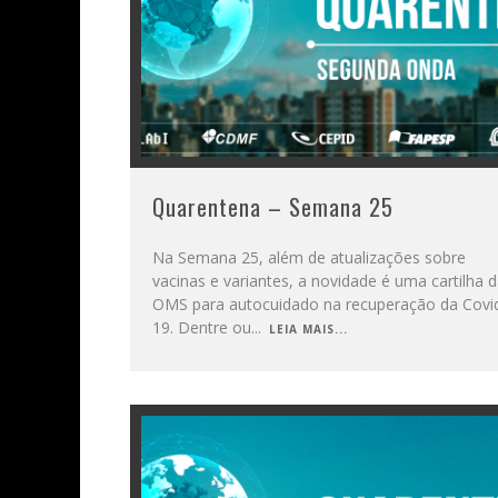
Quarentena – Semana 25
Na Semana 25, além de atualizações sobre
vacinas e variantes, a novidade é uma cartilha 
OMS para autocuidado na recuperação da Covi
19. Dentre ou
...
LEIA MAIS...