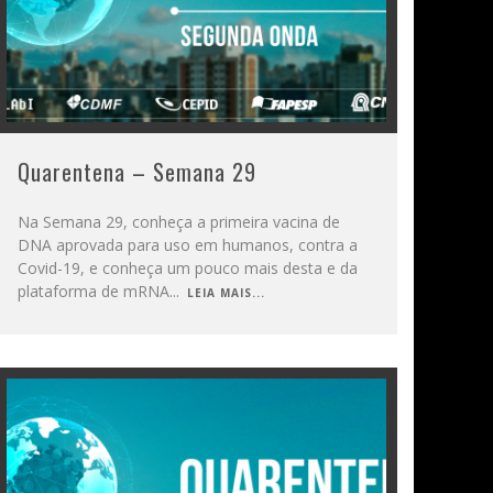
Quarentena – Semana 29
Na Semana 29, conheça a primeira vacina de
DNA aprovada para uso em humanos, contra a
Covid-19, e conheça um pouco mais desta e da
plataforma de mRNA
...
LEIA MAIS...