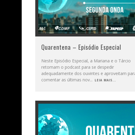
Quarentena – Episódio Especial
Neste Episódio Especial, a Mariana e o Tárcio
retomam o podcast para se despedir
adequadamente dos ouvintes e aproveitam par
comentar as últimas nov
...
LEIA MAIS...