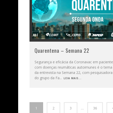
Quarentena – Semana 22
Segurança e eficácia da Coronavac em pacient
com doenças reumáticas autoimunes é o tema
da entrevista na Semana 22, com pesquisadora
do grupo da Fa
...
LEIA MAIS...
1
2
3
…
36