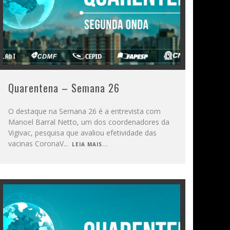
Quarentena – Semana 26
O destaque na Semana 26 é a entrevista com
Manoel Barral Netto, um dos coordenadores da
Vigivac, pesquisa que avaliou efetividade das
vacinas CoronaV
...
LEIA MAIS...