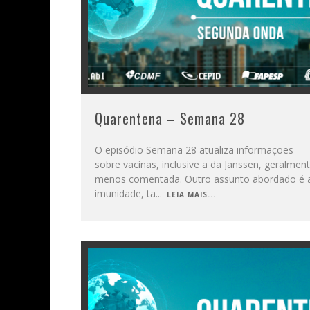
Quarentena – Semana 28
O episódio Semana 28 atualiza informações
sobre vacinas, inclusive a da Janssen, geralmen
menos comentada. Outro assunto abordado é 
imunidade, ta
...
LEIA MAIS...