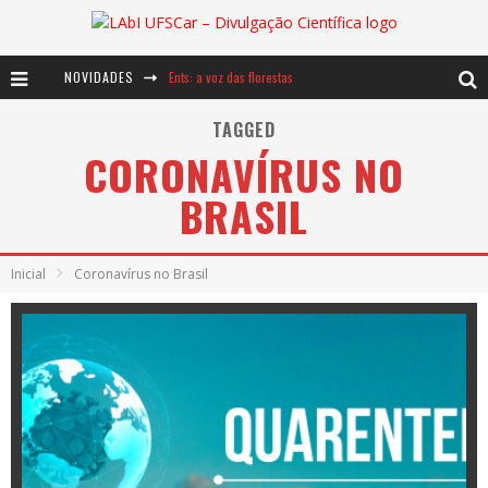
NOVIDADES
Notáveis: Bertha Lutz
Baú de Histórias - A jamais imaginada aventura com os moinhos de vento
TAGGED
CORONAVÍRUS NO
Ents: a voz das florestas
BRASIL
Inicial
Coronavírus no Brasil