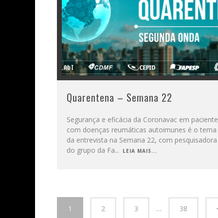
Quarentena – Semana 22
Segurança e eficácia da Coronavac em pacient
com doenças reumáticas autoimunes é o tema
da entrevista na Semana 22, com pesquisadora
do grupo da Fa
...
LEIA MAIS...
1
2
3
…
38