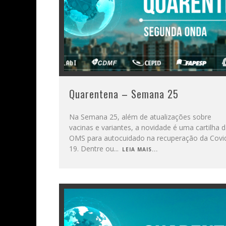
Quarentena – Semana 25
Na Semana 25, além de atualizações sobre
vacinas e variantes, a novidade é uma cartilha 
OMS para autocuidado na recuperação da Covi
19. Dentre ou
...
LEIA MAIS...