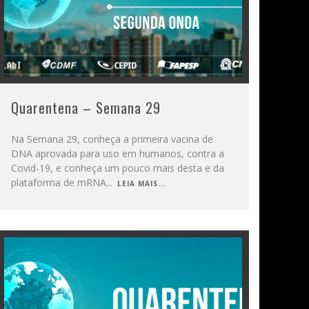
Quarentena – Semana 29
Na Semana 29, conheça a primeira vacina de
DNA aprovada para uso em humanos, contra a
Covid-19, e conheça um pouco mais desta e da
plataforma de mRNA
...
LEIA MAIS...