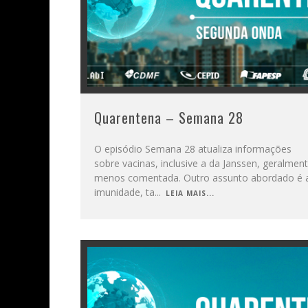
Quarentena – Semana 28
O episódio Semana 28 atualiza informações
sobre vacinas, inclusive a da Janssen, geralmen
menos comentada. Outro assunto abordado é 
imunidade, ta
...
LEIA MAIS...