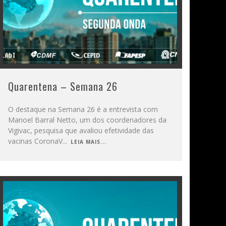
Quarentena – Semana 26
O destaque na Semana 26 é a entrevista com
Manoel Barral Netto, um dos coordenadores da
Vigivac, pesquisa que avaliou efetividade das
vacinas CoronaV
...
LEIA MAIS...