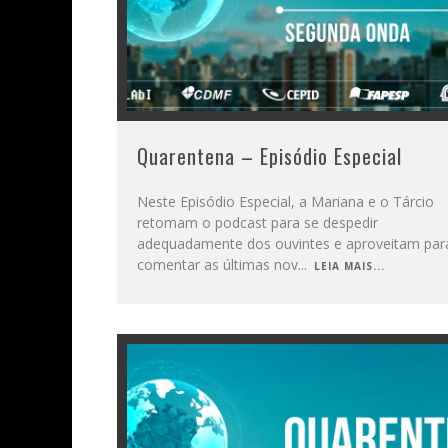
Quarentena – Episódio Especial
Neste Episódio Especial, a Mariana e o Tárcio
retomam o podcast para se despedir
adequadamente dos ouvintes e aproveitam par
comentar as últimas nov
...
LEIA MAIS...