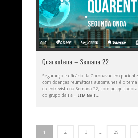
Quarentena – Semana 22
Segurança e eficácia da Coronavac em pacient
com doenças reumáticas autoimunes é o tema
da entrevista na Semana 22, com pesquisadora
do grupo da Fa
...
LEIA MAIS...
1
2
3
…
29