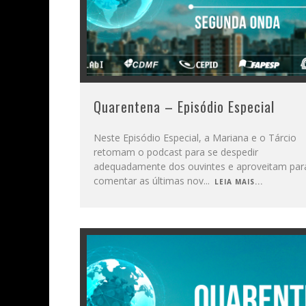
Quarentena – Episódio Especial
Neste Episódio Especial, a Mariana e o Tárcio
retomam o podcast para se despedir
adequadamente dos ouvintes e aproveitam par
comentar as últimas nov
...
LEIA MAIS...