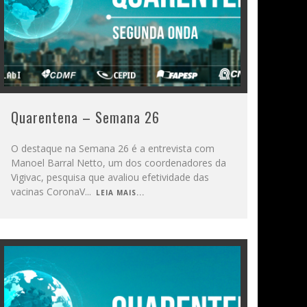
Quarentena – Semana 26
O destaque na Semana 26 é a entrevista com
Manoel Barral Netto, um dos coordenadores da
Vigivac, pesquisa que avaliou efetividade das
vacinas CoronaV
...
LEIA MAIS...