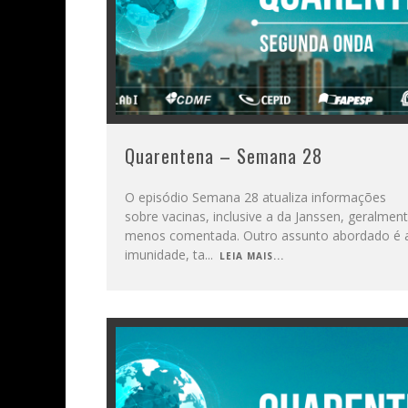
Quarentena – Semana 28
O episódio Semana 28 atualiza informações
sobre vacinas, inclusive a da Janssen, geralmen
menos comentada. Outro assunto abordado é 
imunidade, ta
...
LEIA MAIS...