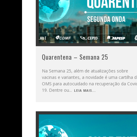
Quarentena – Semana 25
Na Semana 25, além de atualizações sobre
vacinas e variantes, a novidade é uma cartilha 
OMS para autocuidado na recuperação da Covi
19. Dentre ou
...
LEIA MAIS...