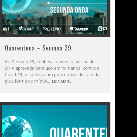
Quarentena – Semana 29
Na Semana 29, conheça a primeira vacina de
DNA aprovada para uso em humanos, contra a
Covid-19, e conheça um pouco mais desta e da
plataforma de mRNA
...
LEIA MAIS...