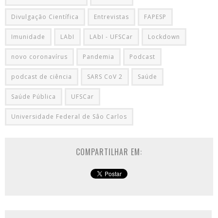
Divulgação Científica
Entrevistas
FAPESP
Imunidade
LAbI
LAbI - UFSCar
Lockdown
novo coronavírus
Pandemia
Podcast
podcast de ciência
SARS CoV 2
Saúde
Saúde Pública
UFSCar
Universidade Federal de Sâo Carlos
COMPARTILHAR EM: