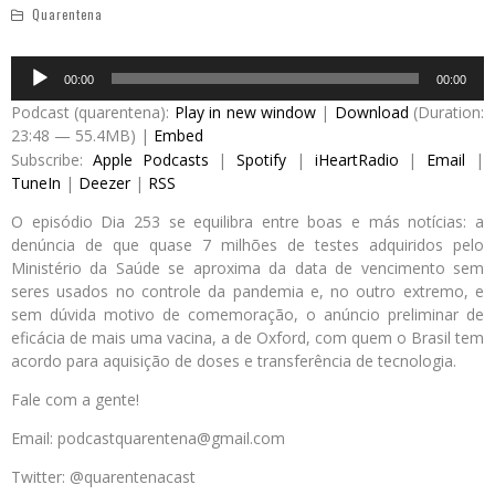
Quarentena
Audio
00:00
00:00
Player
Podcast (quarentena):
Play in new window
|
Download
(Duration:
23:48 — 55.4MB) |
Embed
Subscribe:
Apple Podcasts
|
Spotify
|
iHeartRadio
|
Email
|
TuneIn
|
Deezer
|
RSS
O episódio Dia 253 se equilibra entre boas e más notícias: a
denúncia de que quase 7 milhões de testes adquiridos pelo
Ministério da Saúde se aproxima da data de vencimento sem
seres usados no controle da pandemia e, no outro extremo, e
sem dúvida motivo de comemoração, o anúncio preliminar de
eficácia de mais uma vacina, a de Oxford, com quem o Brasil tem
acordo para aquisição de doses e transferência de tecnologia.
Fale com a gente!
Email: podcastquarentena@gmail.com
Twitter: @quarentenacast