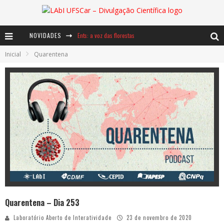
Ents: a voz das florestas
NOVIDADES
Inicial
Quarentena
Notáveis: Bertha Lutz
Baú de Histórias - A jamais imaginada aventura com os moinhos de vento
Quarentena – Dia 253
Laboratório Aberto de Interatividade
23 de novembro de 2020