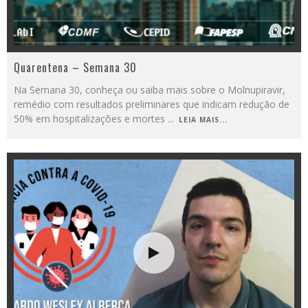
Quarentena – Semana 30
Na Semana 30, conheça ou saiba mais sobre o Molnupiravir,
remédio com resultados preliminares que indicam redução de
50% em hospitalizações e mortes
...
LEIA MAIS...