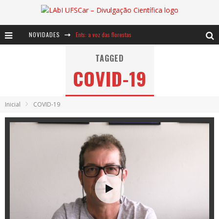
NOVIDADES
Ents: a voz das florestas
Notáveis: Bertha Lutz
TAGGED
COVID-19
Baú de Histórias - A jamais imaginada aventura com os moinhos de vento
Inicial
COVID-19