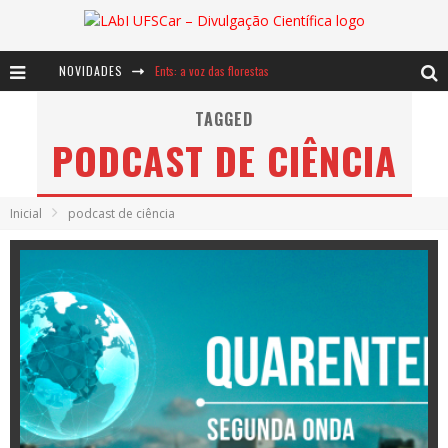
NOVIDADES
Ents: a voz das florestas
Notáveis: Bertha Lutz
TAGGED
PODCAST DE CIÊNCIA
Baú de Histórias - A jamais imaginada aventura com os moinhos de vento
Inicial
podcast de ciência