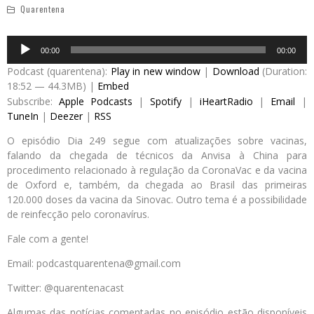
Quarentena
Audio
00:00
00:00
Player
Podcast (quarentena):
Play in new window
|
Download
(Duration:
18:52 — 44.3MB) |
Embed
Subscribe:
Apple Podcasts
|
Spotify
|
iHeartRadio
|
Email
|
TuneIn
|
Deezer
|
RSS
O episódio Dia 249 segue com atualizações sobre vacinas,
falando da chegada de técnicos da Anvisa à China para
procedimento relacionado à regulação da CoronaVac e da vacina
de Oxford e, também, da chegada ao Brasil das primeiras
120.000 doses da vacina da Sinovac. Outro tema é a possibilidade
de reinfecção pelo coronavírus.
Fale com a gente!
Email: podcastquarentena@gmail.com
Twitter: @quarentenacast
Algumas das notícias comentadas no episódio estão disponíveis