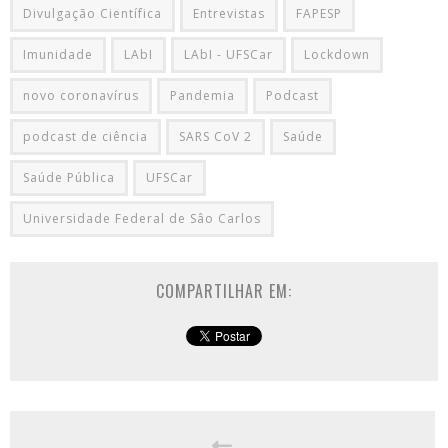
Divulgação Científica
Entrevistas
FAPESP
Imunidade
LAbI
LAbI - UFSCar
Lockdown
novo coronavírus
Pandemia
Podcast
podcast de ciência
SARS CoV 2
Saúde
Saúde Pública
UFSCar
Universidade Federal de Sâo Carlos
COMPARTILHAR EM: