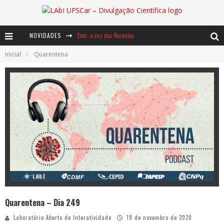
NOVIDADES
Ents: a voz das florestas
Inicial
Quarentena
Notáveis: Bertha Lutz
Baú de Histórias - A jamais imaginada aventura com os moinhos de vento
Quarentena – Dia 249
Laboratório Aberto de Interatividade
19 de novembro de 2020