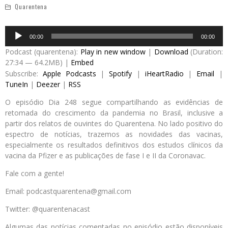
Quarentena
Audio
00:00
00:00
Player
Podcast (quarentena):
Play in new window
|
Download
(Duration:
27:34 — 64.2MB) |
Embed
Subscribe:
Apple Podcasts
|
Spotify
|
iHeartRadio
|
Email
|
TuneIn
|
Deezer
|
RSS
O episódio Dia 248 segue compartilhando as evidências de
retomada do crescimento da pandemia no Brasil, inclusive a
partir dos relatos de ouvintes do Quarentena. No lado positivo do
espectro de notícias, trazemos as novidades das vacinas,
especialmente os resultados definitivos dos estudos clínicos da
vacina da Pfizer e as publicações de fase I e II da Coronavac.
Fale com a gente!
Email: podcastquarentena@gmail.com
Twitter: @quarentenacast
Algumas das notícias comentadas no episódio estão disponíveis