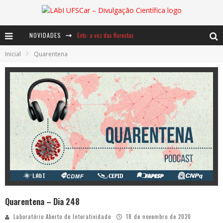
NOVIDADES
Ents: a voz das florestas
Inicial
Quarentena
Notáveis: Bertha Lutz
Baú de Histórias - A jamais imaginada aventura com os moinhos de vento
Quarentena – Dia 248
Laboratório Aberto de Interatividade
18 de novembro de 2020