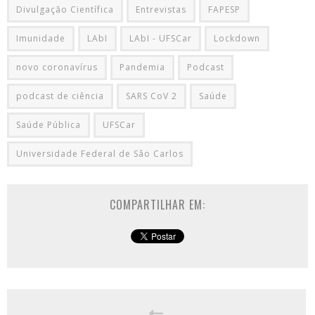
Divulgação Científica
Entrevistas
FAPESP
Imunidade
LAbI
LAbI - UFSCar
Lockdown
novo coronavírus
Pandemia
Podcast
podcast de ciência
SARS CoV 2
Saúde
Saúde Pública
UFSCar
Universidade Federal de Sâo Carlos
COMPARTILHAR EM: