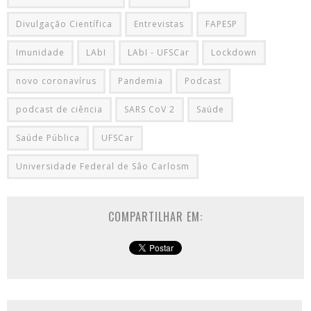
Divulgação Científica
Entrevistas
FAPESP
Imunidade
LAbI
LAbI - UFSCar
Lockdown
novo coronavírus
Pandemia
Podcast
podcast de ciência
SARS CoV 2
Saúde
Saúde Pública
UFSCar
Universidade Federal de Sâo Carlosm
COMPARTILHAR EM: