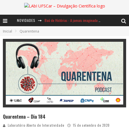
NOVIDADES
Baú de Histórias - A jamais imaginada aventura com os moinhos de vento
Inicial
Quarentena
Ents: a voz das florestas
Notáveis: Bertha Lutz
Quarentena – Dia 184
Laboratório Aberto de Interatividade
15 de setembro de 2020