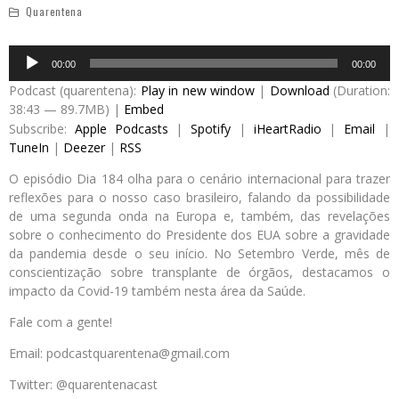
Quarentena
Audio
00:00
00:00
Player
Podcast (quarentena):
Play in new window
|
Download
(Duration:
38:43 — 89.7MB) |
Embed
Subscribe:
Apple Podcasts
|
Spotify
|
iHeartRadio
|
Email
|
TuneIn
|
Deezer
|
RSS
O episódio Dia 184 olha para o cenário internacional para trazer
reflexões para o nosso caso brasileiro, falando da possibilidade
de uma segunda onda na Europa e, também, das revelações
sobre o conhecimento do Presidente dos EUA sobre a gravidade
da pandemia desde o seu início. No Setembro Verde, mês de
conscientização sobre transplante de órgãos, destacamos o
impacto da Covid-19 também nesta área da Saúde.
Fale com a gente!
Email: podcastquarentena@gmail.com
Twitter: @quarentenacast