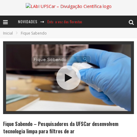
NOVIDADES
Ents: a voz das florestas
Inicial
Fique Sabendo
Notáveis: Bertha Lutz
Baú de Histórias - A jamais imaginada aventura com os moinhos de vento
Fique Sabendo – Pesquisadores da UFSCar desenvolvem
tecnologia limpa para filtros de ar