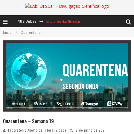
NOVIDADES
Ents: a voz das florestas
Inicial
Quarentena
Notáveis: Bertha Lutz
Baú de Histórias - A jamais imaginada aventura com os moinhos de vento
Quarentena – Semana 19
Laboratório Aberto de Interatividade
7 de julho de 2021