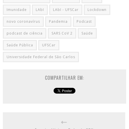
Imunidade
LAbI
LAbI - UFSCar
Lockdown
novo coronavírus
Pandemia
Podcast
podcast de ciência
SARS CoV 2
Saúde
Saúde Pública
UFSCar
Universidade Federal de São Carlos
COMPARTILHAR EM: