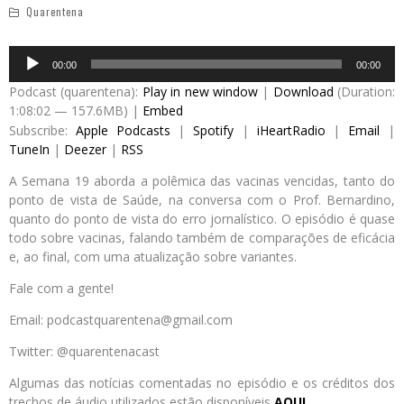
Quarentena
Audio
00:00
00:00
Player
Podcast (quarentena):
Play in new window
|
Download
(Duration:
1:08:02 — 157.6MB) |
Embed
Subscribe:
Apple Podcasts
|
Spotify
|
iHeartRadio
|
Email
|
TuneIn
|
Deezer
|
RSS
A Semana 19 aborda a polêmica das vacinas vencidas, tanto do
ponto de vista de Saúde, na conversa com o Prof. Bernardino,
quanto do ponto de vista do erro jornalístico. O episódio é quase
todo sobre vacinas, falando também de comparações de eficácia
e, ao final, com uma atualização sobre variantes.
Fale com a gente!
Email: podcastquarentena@gmail.com
Twitter: @quarentenacast
Algumas das notícias comentadas no episódio e os créditos dos
trechos de áudio utilizados estão disponíveis
AQUI
.