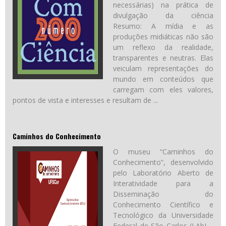
necessárias) na prática de
divulgação da ciência
Resumo: A mídia e as
produções midiáticas não são
um reflexo da realidade,
transparentes e neutras. Elas
veiculam representações do
mundo em conteúdos que
carregam com eles valores,
pontos de vista e interesses e resultam de ...
Caminhos do Conhecimento
O museu “Caminhos do
Conhecimento”, desenvolvido
pelo Laboratório Aberto de
Interatividade para a
Disseminação do
Conhecimento Científico e
Tecnológico da Universidade
Federal de São Carlos (LAbI –