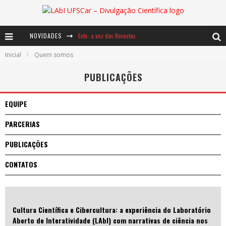
NOVIDADES
Ents: a voz das florestas
Inicial
Quem somos
Notáveis: Bertha Lutz
PUBLICAÇÕES
Baú de Histórias - A jamais imaginada aventura com os moinhos de vento
EQUIPE
PARCERIAS
PUBLICAÇÕES
CONTATOS
Cultura Científica e Cibercultura: a experiência do Laboratório
Aberto de Interatividade (LAbI) com narrativas de ciência nos