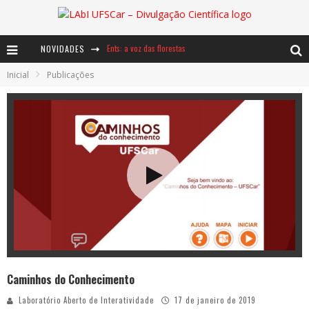
Ents: a voz das florestas
NOVIDADES
Notáveis: Bertha Lutz
Inicial
Publicações
Baú de Histórias - A jamais imaginada aventura com os moinhos de vento
Caminhos do Conhecimento
Laboratório Aberto de Interatividade
17 de janeiro de 2019