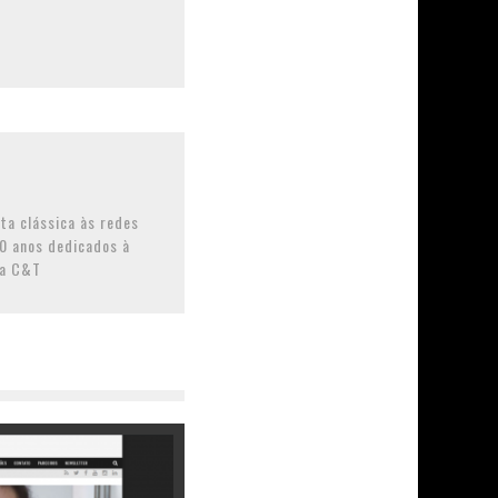
ta clássica às redes
10 anos dedicados à
da C&T