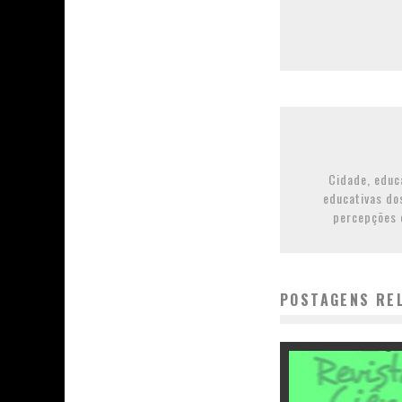
Cidade, educa
educativas do
percepções 
POSTAGENS RE