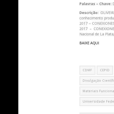
Palavras – Chave:
Descrição:
OLIVEIR
conhecimento produz
2017 – CONEXIONES, 
2017 – CONEXIONES,
Nacional de La Plata,
BAIXE AQUI
CDMF
CEPID
Divulgação Científ
Materiais Funciona
Universidade Fede