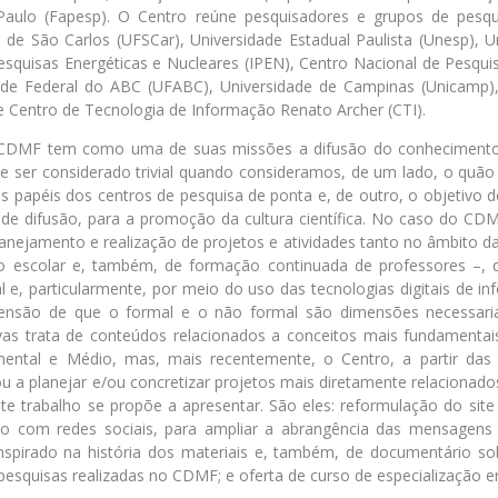
aulo (Fapesp). O Centro reúne pesquisadores e grupos de pesqui
l de São Carlos (UFSCar), Universidade Estadual Paulista (Unesp), 
Pesquisas Energéticas e Nucleares (IPEN), Centro Nacional de Pesqui
de Federal do ABC (UFABC), Universidade de Campinas (Unicamp),
e Centro de Tecnologia de Informação Renato Archer (CTI).
DMF tem como uma de suas missões a difusão do conhecimento ci
e ser considerado trivial quando consideramos, de um lado, o quão 
papéis dos centros de pesquisa de ponta e, de outro, o objetivo de
de difusão, para a promoção da cultura científica. No caso do CDM
anejamento e realização de projetos e atividades tanto no âmbito 
o escolar e, também, de formação continuada de professores –, 
 e, particularmente, por meio do uso das tecnologias digitais de 
ensão de que o formal e o não formal são dimensões necessar
ivas trata de conteúdos relacionados a conceitos mais fundamentais
ental e Médio, mas, mais recentemente, o Centro, a partir das 
u a planejar e/ou concretizar projetos mais diretamente relacionado
ste trabalho se propõe a apresentar. São eles: reformulação do sit
ão com redes sociais, para ampliar a abrangência das mensagens v
inspirado na história dos materiais e, também, de documentário s
pesquisas realizadas no CDMF; e oferta de curso de especialização em