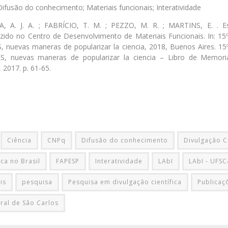
Difusão do conhecimento; Materiais funcionais; Interatividade
A, A. J. A. ; FABRÍCIO, T. M. ; PEZZO, M. R. ; MARTINS, E. . E
ido no Centro de Desenvolvimento de Materiais Funcionais. In: 1
nuevas maneras de popularizar la ciencia, 2018, Buenos Aires. 1
 nuevas maneras de popularizar la ciencia – Libro de Memorias
 2017. p. 61-65.
Ciência
CNPq
Difusão do conhecimento
Divulgação Ci
ica no Brasil
FAPESP
Interatividade
LAbI
LAbI - UFSC
is
pesquisa
Pesquisa em divulgação científica
Publicaç
ral de Sâo Carlos