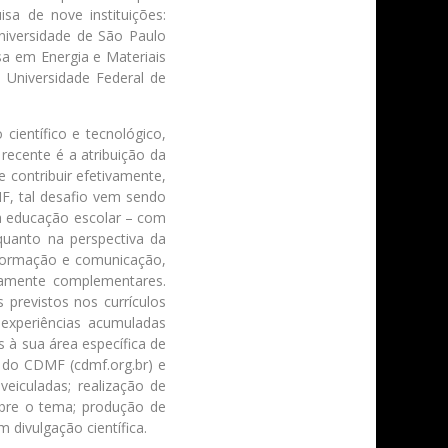
sa de nove instituições:
Universidade de São Paulo
sa em Energia e Materiais
 Universidade Federal de
entífico e tecnológico,
recente é a atribuição da
 contribuir efetivamente,
F, tal desafio vem sendo
da educação escolar – com
quanto na perspectiva da
informação e comunicação,
iamente complementares.
 previstos nos currículos
experiências acumuladas
s à sua área específica de
e do CDMF (cdmf.org.br) e
eiculadas; realização de
obre o tema; produção de
 divulgação científica.