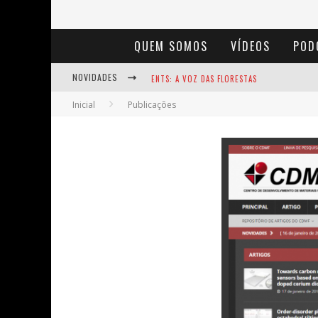
QUEM SOMOS
VÍDEOS
POD
NOVIDADES
ENTS: A VOZ DAS FLORESTAS
Inicial
Publicações
NOTÁVEIS: BERTHA LUTZ
BAÚ DE HISTÓRIAS - A JAMAIS IMAGINADA 