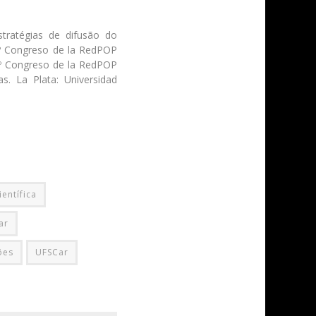
stratégias de difusão do
5º Congreso de la RedPOP
5º Congreso de la RedPOP
. La Plata: Universidad
entífica
ar
ões
UFSCar