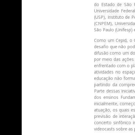
do Estado de São P
Universidade Federa
(USP), Instituto de 
(CNPEM), Universida
São Paulo (Unifesp) 
Como um Cepid, o C
desafio que não pod
difusão como um dos 
por meio das ações 
enfrentado com o pl
atividades no espaç
educação não formal
partindo da compre
Parte dessas iniciat
dos ensinos Fundam
inicialmente, começo
atuação, os quais e
previsão de interaç
concerto sinfônico 
videocasts sobre as 