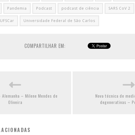
Pandemia
Podcast
podcast de ciência
SARS CoV 2
UFSCar
Universidade Federal de São Carlos
COMPARTILHAR EM:
– Alemanha – Milene Mendes de
Nova técnica de medi
Oliveira
degenerativas – 
LACIONADAS