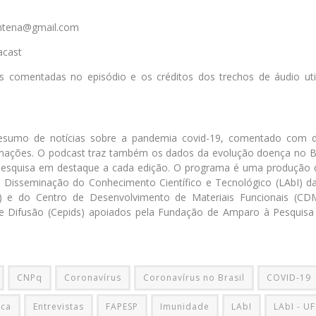
entena@gmail.com
acast
s comentadas no episódio e os créditos dos trechos de áudio util
esumo de notícias sobre a pandemia covid-19, comentado com 
ações. O podcast traz também os dados da evolução doença no Br
pesquisa em destaque a cada edição. O programa é uma produção 
 a Disseminação do Conhecimento Científico e Tecnológico (LAbI) d
) e do Centro de Desenvolvimento de Materiais Funcionais (C
 e Difusão (Cepids) apoiados pela Fundação de Amparo à Pesquis
CNPq
Coronavírus
Coronavírus no Brasil
COVID-19
ica
Entrevistas
FAPESP
Imunidade
LAbI
LAbI - U