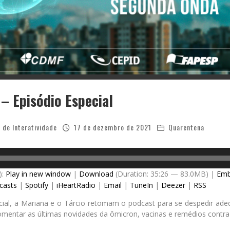
– Episódio Especial
 de Interatividade
17 de dezembro de 2021
Quarentena
):
Play in new window
|
Download
(Duration: 35:26 — 83.0MB) |
Em
casts
|
Spotify
|
iHeartRadio
|
Email
|
TuneIn
|
Deezer
|
RSS
cial, a Mariana e o Tárcio retomam o podcast para se despedir ad
mentar as últimas novidades da ômicron, vacinas e remédios contra