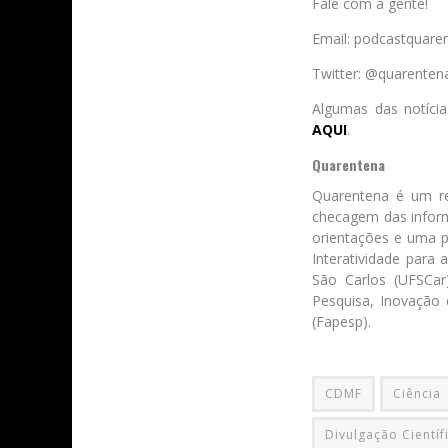
Fale com a gente!
Email: podcastquar
Twitter: @quarenten
Algumas das notícia
AQUI
.
Quarentena
Quarentena é um r
checagem das inform
orientações e uma 
Interatividade para
São Carlos (UFSCar
Pesquisa, Inovação
(Fapesp).
CDMF
Ciência
Divulgação Científ