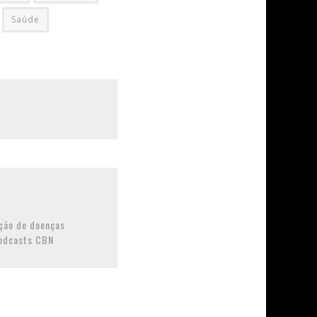
Saúde
ção de doenças
Podcasts CBN