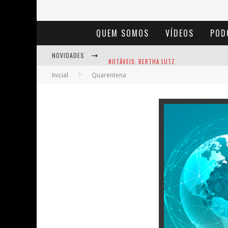
QUEM SOMOS
VÍDEOS
POD
NOVIDADES
NOTÁVEIS: BERTHA LUTZ
Inicial
Quarentena
BAÚ DE HISTÓRIAS - A JAMAIS IMAGINADA 
ENTS: A VOZ DAS FLORESTAS