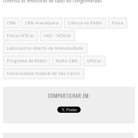
controla as emissoras de rádio do conglomerado.
CBN
CBN Araraquara
Ciência no Rádio
Física
Física UFSCar
LAbI - UFSCar
Laboratório Aberto de Interatividade
Programa de Rádio
Rádio CBN
UFSCar
Universidade Federal de Sâo Carlos
COMPARTILHAR EM: