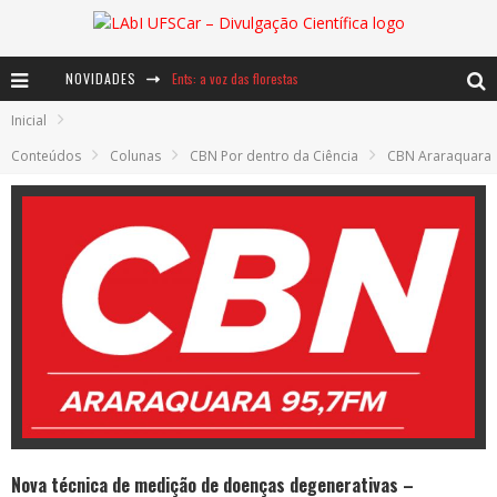
NOVIDADES
Ents: a voz das florestas
Inicial
Notáveis: Bertha Lutz
Conteúdos
Colunas
CBN Por dentro da Ciência
CBN Araraquara
Baú de Histórias - A jamais imaginada aventura com os moinhos de vento
Nova técnica de medição de doenças degenerativas –