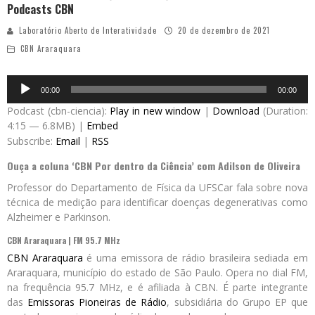
Podcasts CBN
Laboratório Aberto de Interatividade
20 de dezembro de 2021
CBN Araraquara
Audio
00:00
00:00
Player
Podcast (cbn-ciencia):
Play in new window
|
Download
(Duration:
4:15 — 6.8MB) |
Embed
Subscribe:
Email
|
RSS
Ouça a coluna ‘CBN Por dentro da Ciência’ com Adilson de Oliveira
Professor do Departamento de Física da UFSCar fala sobre nova
técnica de medição para identificar doenças degenerativas como
Alzheimer e Parkinson.
CBN Araraquara | FM 95.7 MHz
CBN Araraquara
é uma emissora de rádio brasileira sediada em
Araraquara, município do estado de São Paulo. Opera no dial FM,
na frequência 95.7 MHz, e é afiliada à CBN. É parte integrante
das
Emissoras Pioneiras de Rádio
, subsidiária do Grupo EP que