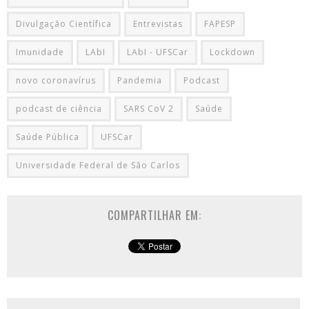
Divulgação Científica
Entrevistas
FAPESP
Imunidade
LAbI
LAbI - UFSCar
Lockdown
novo coronavírus
Pandemia
Podcast
podcast de ciência
SARS CoV 2
Saúde
Saúde Pública
UFSCar
Universidade Federal de São Carlos
COMPARTILHAR EM: