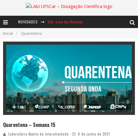
Ents: a voz das florestas
NOVIDADES
Notáveis: Bertha Lutz
Inicial
Quarentena
Baú de Histórias - A jamais imaginada aventura com os moinhos de vento
Quarentena – Semana 15
Laboratório Aberto de Interatividade
8 de junho de 2021