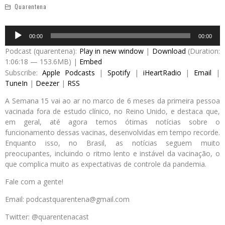
Quarentena
Audio
00:00
00:00
Player
Podcast (quarentena):
Play in new window
|
Download
(Duration:
1:06:18 — 153.6MB) |
Embed
Subscribe:
Apple Podcasts
|
Spotify
|
iHeartRadio
|
Email
|
TuneIn
|
Deezer
|
RSS
A Semana 15 vai ao ar no marco de 6 meses da primeira pessoa
vacinada fora de estudo clínico, no Reino Unido, e destaca que,
em geral, até agora temos ótimas notícias sobre o
funcionamento dessas vacinas, desenvolvidas em tempo recorde.
Enquanto isso, no Brasil, as notícias seguem muito
preocupantes, incluindo o ritmo lento e instável da vacinação, o
que complica muito as expectativas de controle da pandemia.
Fale com a gente!
Email: podcastquarentena@gmail.com
Twitter: @quarentenacast