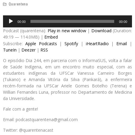
Quarentena
Audio
00:00
00:00
Player
Podcast (quarentena):
Play in new window
|
Download
(Duration:
49:19 — 114.0MB) |
Embed
Subscribe:
Apple Podcasts
|
Spotify
|
iHeartRadio
|
Email
|
TuneIn
|
Deezer
|
RSS
O episódio Dia 244, em parceria com o InformaSUS, volta a falar
de Saúde Indígena, em um encontro muito especial, com as
estudantes indígenas da UFSCar Vanessa Carneiro Borges
(Tukano) e Amanda Vitória da Silva (Pankará), a enfermeira
recém-formada na UFSCar Ariele Gomes Botelho (Terena) e
Willian Fernandes Luna, professor no Departamento de Medicina
da Universidade.
Fale com a gente!
Email: podcastquarentena@gmail.com
Twitter: @quarentenacast