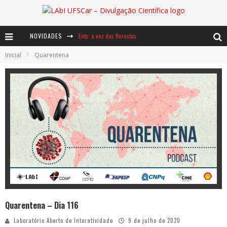
Ents: a voz das florestas
NOVIDADES
Inicial
Quarentena
Notáveis: Bertha Lutz
Baú de Histórias - A jamais imaginada aventura com os moinhos de vento
Quarentena – Dia 116
Laboratório Aberto de Interatividade
9 de julho de 2020