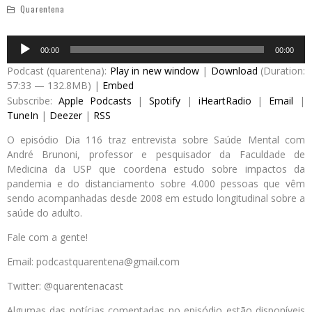
Quarentena
Audio
00:00
00:00
Player
Podcast (quarentena):
Play in new window
|
Download
(Duration:
57:33 — 132.8MB) |
Embed
Subscribe:
Apple Podcasts
|
Spotify
|
iHeartRadio
|
Email
|
TuneIn
|
Deezer
|
RSS
O episódio Dia 116 traz entrevista sobre Saúde Mental com
André Brunoni, professor e pesquisador da Faculdade de
Medicina da USP que coordena estudo sobre impactos da
pandemia e do distanciamento sobre 4.000 pessoas que vêm
sendo acompanhadas desde 2008 em estudo longitudinal sobre a
saúde do adulto.
Fale com a gente!
Email: podcastquarentena@gmail.com
Twitter: @quarentenacast
Algumas das notícias comentadas no episódio estão disponíveis