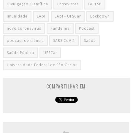
Divulgação Científica
Entrevistas
FAPESP
Imunidade
LAbI
LAbI - UFSCar
Lockdown
novo coronavírus
Pandemia
Podcast
podcast de ciência
SARS CoV 2
Saúde
Saúde Pública
UFSCar
Universidade Federal de Sâo Carlos
COMPARTILHAR EM: