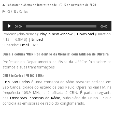
Laboratório Aberto de Interatividade
5 de novembro de 2020
CBN São Carlos
Audio
00:00
00:00
Player
Podcast (cbn-ciencia):
Play in new window
|
Download
(Duration:
4:13 — 6.8MB) |
Embed
Subscribe:
Email
|
RSS
Ouça a coluna ‘CBN Por dentro da Ciência’ com Adilson de Oliveira
Professor do Departamento de Física da UFSCar fala sobre os
átomos e suas transformações.
CBN São Carlos | FM 103.9 MHz
CBN São Carlos
é uma emissora de rádio brasileira sediada em
São Carlos, cidade do estado de São Paulo. Opera no dial FM, na
frequência 103.9 MHz, e é afiliada à CBN. É parte integrante
das
Emissoras Pioneiras de Rádio
, subsidiária do Grupo EP que
controla as emissoras de rádio do conglomerado.