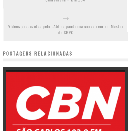
Vídeos produzidos pelo LAbI na pandemia concorrem em Mostra
da SBPC
POSTAGENS RELACIONADAS