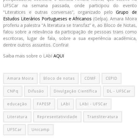
UFSCar na semana passada, onde participou do evento
“Literatices e outras conversas”, organizado pelo
Grupo de
Estudos Literários Portugueses e Africanos
(Gelpa). Amara Moira
proferiu a palestra “A literatura se transfaz” e, ao Bloco de Notas,
falou sobre a relevância da participação de pessoas trans como
escritoras, lugar de fala, sobre a sua experiência acadêmica,
dentre outros assuntos. Confira!
Saiba mais sobre o LAbI
AQUI
Amara Moira
Bloco de notas
CDMF
CEPID
CNPq
Difusão
Divulgação Científica
DL - UFSCar
educação
FAPESP
LAbI
LAbI - UFSCar
Literatura
Representatividade
Transliteratura
UFSCar
Unicamp