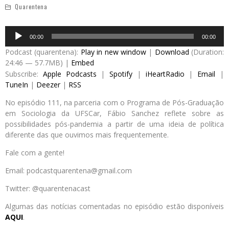
Quarentena
Audio
00:00
00:00
Player
Podcast (quarentena):
Play in new window
|
Download
(Duration:
24:46 — 57.7MB) |
Embed
Subscribe:
Apple Podcasts
|
Spotify
|
iHeartRadio
|
Email
|
TuneIn
|
Deezer
|
RSS
No episódio 111, na parceria com o Programa de Pós-Graduação
em Sociologia da UFSCar, Fábio Sanchez reflete sobre as
possibilidades pós-pandemia a partir de uma ideia de política
diferente das que ouvimos mais frequentemente.
Fale com a gente!
Email: podcastquarentena@gmail.com
Twitter: @quarentenacast
Algumas das notícias comentadas no episódio estão disponíveis
AQUI
.