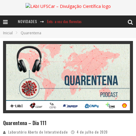
NOVIDADES
Ents: a voz das florestas
Inicial
Quarentena
Notáveis: Bertha Lutz
Baú de Histórias - A jamais imaginada aventura com os moinhos de vento
Quarentena – Dia 111
Laboratório Aberto de Interatividade
4 de julho de 2020