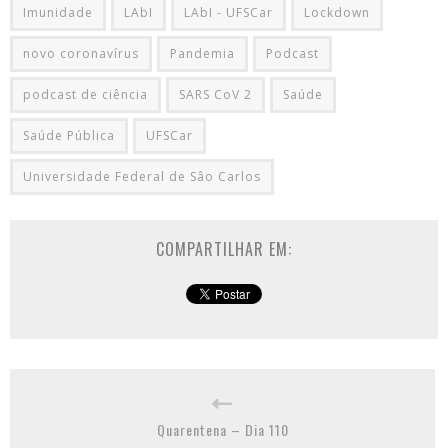
Imunidade
LAbI
LAbI - UFSCar
Lockdown
novo coronavírus
Pandemia
Podcast
podcast de ciência
SARS CoV 2
Saúde
Saúde Pública
UFSCar
Universidade Federal de Sâo Carlos
COMPARTILHAR EM:
Quarentena – Dia 110