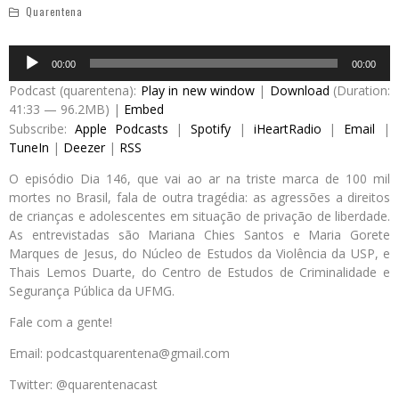
Quarentena
Audio
00:00
00:00
Player
Podcast (quarentena):
Play in new window
|
Download
(Duration:
41:33 — 96.2MB) |
Embed
Subscribe:
Apple Podcasts
|
Spotify
|
iHeartRadio
|
Email
|
TuneIn
|
Deezer
|
RSS
O episódio Dia 146, que vai ao ar na triste marca de 100 mil
mortes no Brasil, fala de outra tragédia: as agressões a direitos
de crianças e adolescentes em situação de privação de liberdade.
As entrevistadas são Mariana Chies Santos e Maria Gorete
Marques de Jesus, do Núcleo de Estudos da Violência da USP, e
Thais Lemos Duarte, do Centro de Estudos de Criminalidade e
Segurança Pública da UFMG.
Fale com a gente!
Email: podcastquarentena@gmail.com
Twitter: @quarentenacast