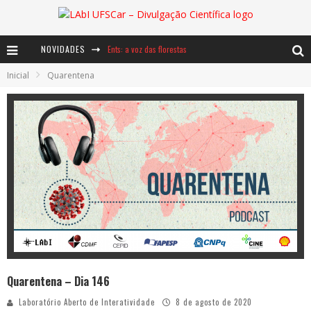
NOVIDADES
Ents: a voz das florestas
Inicial
Quarentena
Notáveis: Bertha Lutz
Baú de Histórias - A jamais imaginada aventura com os moinhos de vento
Quarentena – Dia 146
Laboratório Aberto de Interatividade
8 de agosto de 2020