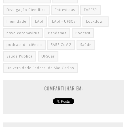
Divulgação Científica
Entrevistas
FAPESP
Imunidade
LAbI
LAbI - UFSCar
Lockdown
novo coronavírus
Pandemia
Podcast
podcast de ciência
SARS CoV 2
Saúde
Saúde Pública
UFSCar
Universidade Federal de Sâo Carlos
COMPARTILHAR EM: