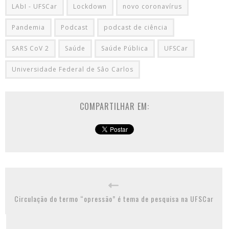
LAbI - UFSCar
Lockdown
novo coronavírus
Pandemia
Podcast
podcast de ciência
SARS CoV 2
Saúde
Saúde Pública
UFSCar
Universidade Federal de Sâo Carlos
COMPARTILHAR EM:
Circulação do termo “opressão” é tema de pesquisa na UFSCar