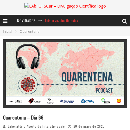
Ents: a voz das florestas
NOVIDADES
Notáveis: Bertha Lutz
Inicial
Quarentena
Baú de Histórias - A jamais imaginada aventura com os moinhos de vento
Quarentena – Dia 66
Laboratório Aberto de Interatividade
20 de maio de 2020