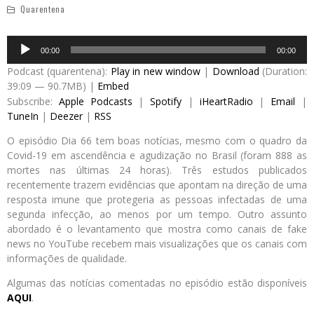
Quarentena
Audio
00:00
00:00
Player
Podcast (quarentena):
Play in new window
|
Download
(Duration:
39:09 — 90.7MB) |
Embed
Subscribe:
Apple Podcasts
|
Spotify
|
iHeartRadio
|
Email
|
TuneIn
|
Deezer
|
RSS
O episódio Dia 66 tem boas notícias, mesmo com o quadro da
Covid-19 em ascendência e agudização no Brasil (foram 888 as
mortes nas últimas 24 horas). Três estudos publicados
recentemente trazem evidências que apontam na direção de uma
resposta imune que protegeria as pessoas infectadas de uma
segunda infecção, ao menos por um tempo. Outro assunto
abordado é o levantamento que mostra como canais de fake
news no YouTube recebem mais visualizações que os canais com
informações de qualidade.
Algumas das notícias comentadas no episódio estão disponíveis
AQUI
.