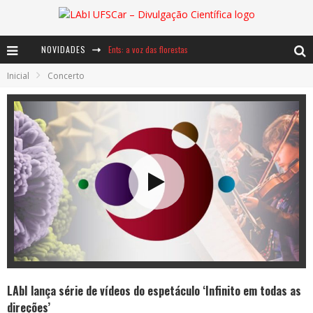
Ents: a voz das florestas
NOVIDADES
Notáveis: Bertha Lutz
Inicial
Concerto
Baú de Histórias - A jamais imaginada aventura com os moinhos de vento
LAbI lança série de vídeos do espetáculo ‘Infinito em todas as
direções’