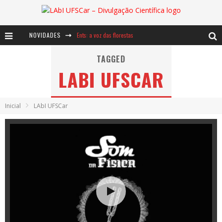
NOVIDADES
Ents: a voz das florestas
Notáveis: Bertha Lutz
TAGGED
LABI UFSCAR
Baú de Histórias - A jamais imaginada aventura com os moinhos de vento
Inicial
LAbI UFSCar