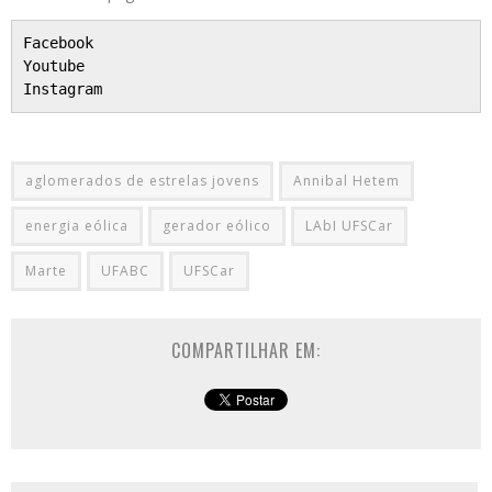
Facebook
Youtube
Instagram
aglomerados de estrelas jovens
Annibal Hetem
energia eólica
gerador eólico
LAbI UFSCar
Marte
UFABC
UFSCar
COMPARTILHAR EM: