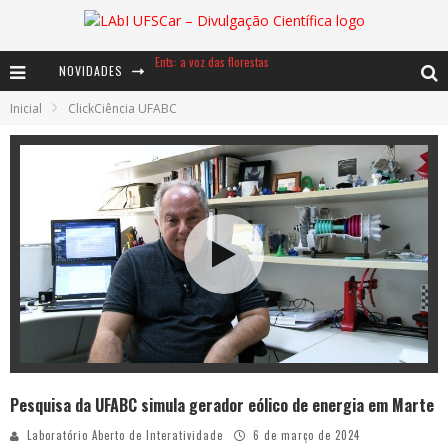
Ents: a voz das florestas
NOVIDADES
Notáveis: Bertha Lutz
Inicial
ClickCiência UFABC
Baú de Histórias - A jamais imaginada aventura com os moinhos de vento
Pesquisa da UFABC simula gerador eólico de energia em Marte
Laboratório Aberto de Interatividade
6 de março de 2024