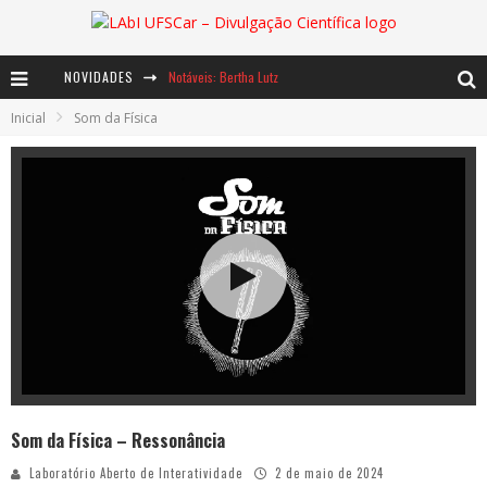
NOVIDADES
Notáveis: Bertha Lutz
Inicial
Som da Física
Baú de Histórias - A jamais imaginada aventura com os moinhos de vento
Ents: a voz das florestas
Som da Física – Ressonância
Laboratório Aberto de Interatividade
2 de maio de 2024