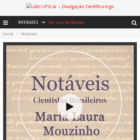
NOVIDADES
Ents: a voz das florestas
Inicial
Notáveis
Notáveis: Bertha Lutz
Baú de Histórias - A jamais imaginada aventura com os moinhos de vento