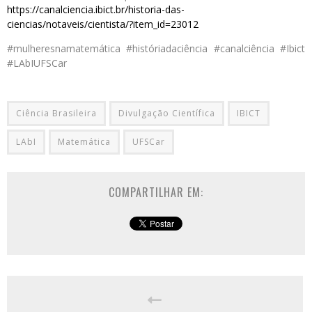
https://canalciencia.ibict.br/historia-das-
ciencias/notaveis/cientista/?item_id=23012
#mulheresnamatemática #históriadaciência #canalciência #Ibict
#LAbIUFSCar
Ciência Brasileira
Divulgação Científica
IBICT
LAbI
Matemática
UFSCar
COMPARTILHAR EM: