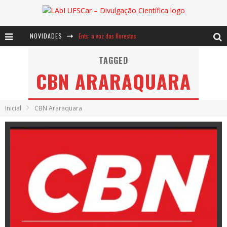
NOVIDADES
Ents: a voz das florestas
Notáveis: Bertha Lutz
TAGGED
CBN ARARAQUARA
Baú de Histórias - A jamais imaginada aventura com os moinhos de vento
Inicial
CBN Araraquara