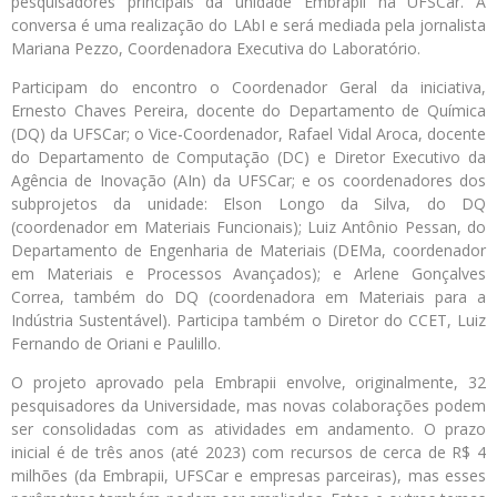
pesquisadores principais da unidade Embrapii na UFSCar. A
conversa é uma realização do LAbI e será mediada pela jornalista
Mariana Pezzo, Coordenadora Executiva do Laboratório.
Participam do encontro o Coordenador Geral da iniciativa,
Ernesto Chaves Pereira, docente do Departamento de Química
(DQ) da UFSCar; o Vice-Coordenador, Rafael Vidal Aroca, docente
do Departamento de Computação (DC) e Diretor Executivo da
Agência de Inovação (AIn) da UFSCar; e os coordenadores dos
subprojetos da unidade: Elson Longo da Silva, do DQ
(coordenador em Materiais Funcionais); Luiz Antônio Pessan, do
Departamento de Engenharia de Materiais (DEMa, coordenador
em Materiais e Processos Avançados); e Arlene Gonçalves
Correa, também do DQ (coordenadora em Materiais para a
Indústria Sustentável). Participa também o Diretor do CCET, Luiz
Fernando de Oriani e Paulillo.
O projeto aprovado pela Embrapii envolve, originalmente, 32
pesquisadores da Universidade, mas novas colaborações podem
ser consolidadas com as atividades em andamento. O prazo
inicial é de três anos (até 2023) com recursos de cerca de R$ 4
milhões (da Embrapii, UFSCar e empresas parceiras), mas esses