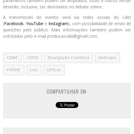
parâmetros também podem ser ampliados. Estes e outros temas
deverão, inclusive, ser abordados no debate online.
A transmissão do evento será via redes sociais do LAbI
(
Facebook
,
YouTube
e
Instagram
), com possibilidade de envio de
questões pelo público. Mais informações também podem ser
solicitadas pelo e-mail producao.labi@gmail.com.
CDMF
CEPID
Divulgação Científica
Embrapii
FAPESP
Live
UFSCar
COMPARTILHAR EM: