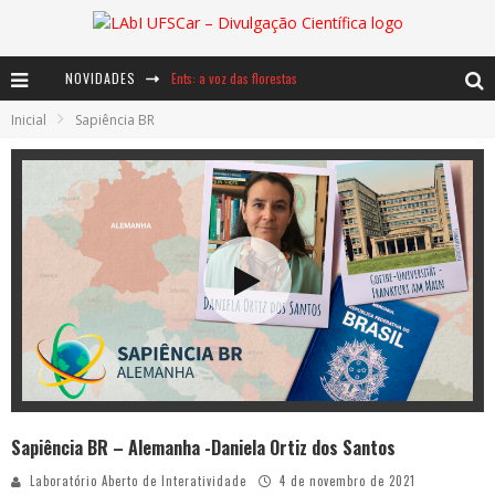
NOVIDADES
Ents: a voz das florestas
Inicial
Sapiência BR
Notáveis: Bertha Lutz
Baú de Histórias - A jamais imaginada aventura com os moinhos de vento
Sapiência BR – Alemanha -Daniela Ortiz dos Santos
Laboratório Aberto de Interatividade
4 de novembro de 2021