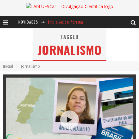
NOVIDADES
Ents: a voz das florestas
Notáveis: Bertha Lutz
TAGGED
JORNALISMO
Baú de Histórias - A jamais imaginada aventura com os moinhos de vento
Inicial
Jornalismo