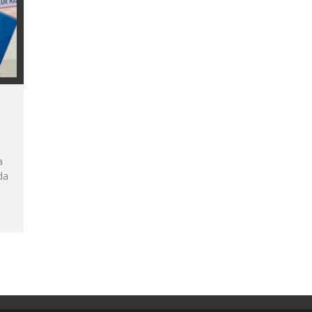
a
da
,