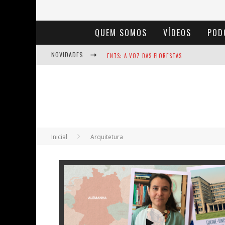
QUEM SOMOS
VÍDEOS
POD
NOVIDADES
ENTS: A VOZ DAS FLORESTAS
NOTÁVEIS: BERTHA LUTZ
BAÚ DE HISTÓRIAS - A JAMAIS IMAGINADA 
Inicial
Arquitetura