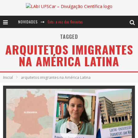
NOVIDADES
Ents: a voz das florestas
Notáveis: Bertha Lutz
TAGGED
ARQUITETOS IMIGRANTES
Baú de Histórias - A jamais imaginada aventura com os moinhos de vento
NA AMÉRICA LATINA
Inicial
arquitetos imigrantes na América Latina