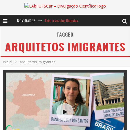
NOVIDADES
Ents: a voz das florestas
Notáveis: Bertha Lutz
TAGGED
ARQUITETOS IMIGRANTES
Baú de Histórias - A jamais imaginada aventura com os moinhos de vento
Inicial
arquitetos imigrantes