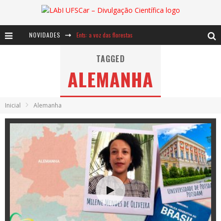
NOVIDADES
Ents: a voz das florestas
Notáveis: Bertha Lutz
TAGGED
ALEMANHA
Baú de Histórias - A jamais imaginada aventura com os moinhos de vento
Inicial
Alemanha