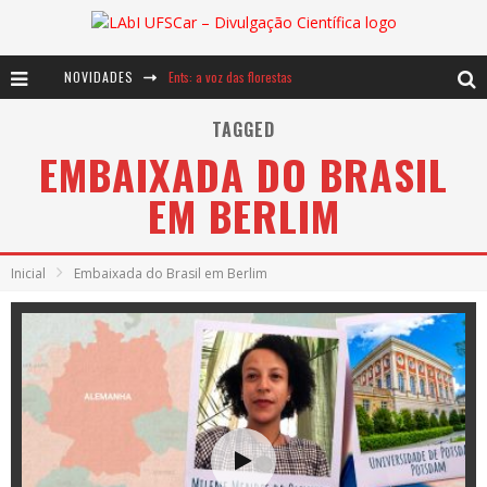
NOVIDADES
Ents: a voz das florestas
Notáveis: Bertha Lutz
TAGGED
EMBAIXADA DO BRASIL
Baú de Histórias - A jamais imaginada aventura com os moinhos de vento
EM BERLIM
Inicial
Embaixada do Brasil em Berlim