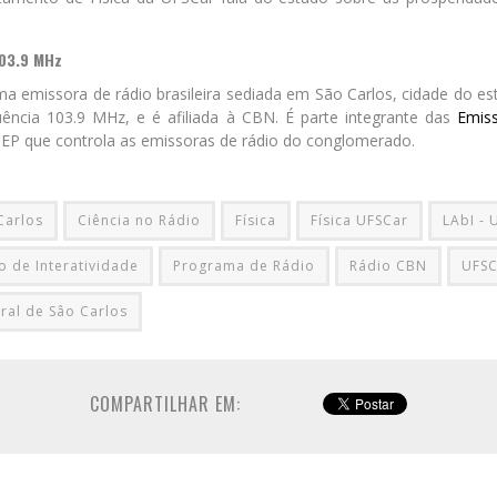
103.9 MHz
a emissora de rádio brasileira sediada em São Carlos, cidade do e
uência 103.9 MHz, e é afiliada à CBN. É parte integrante das
Emiss
 EP que controla as emissoras de rádio do conglomerado.
Carlos
Ciência no Rádio
Física
Física UFSCar
LAbI - 
o de Interatividade
Programa de Rádio
Rádio CBN
UFSC
ral de Sâo Carlos
COMPARTILHAR EM: