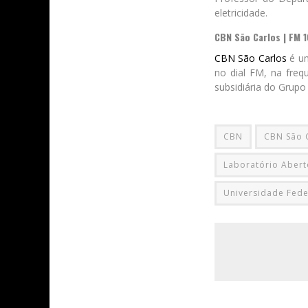
eletricidade.
CBN São Carlos | FM 
CBN São Carlos
é um
no dial FM, na freq
subsidiária do Grupo
CBN
CBN São 
Laboratório Abert
Universidade Fede