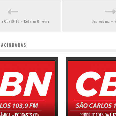
 a COVID-19 – Ketelen Oliveira
Quarentena – 
LACIONADAS
ÂMICA – PODCASTS CBN
PROPRIEDADES DA LU