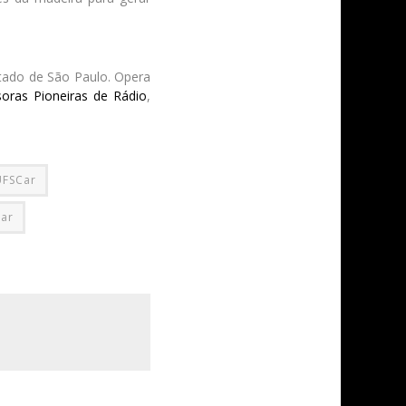
volume.
stado de São Paulo. Opera
oras Pioneiras de Rádio
,
UFSCar
ar