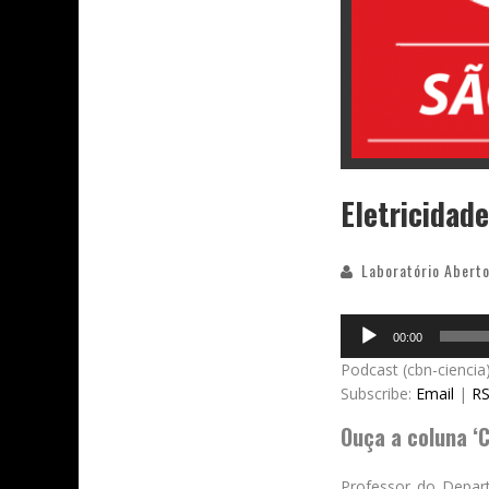
Eletricidad
Laboratório Aberto
Audio
00:00
Player
Podcast (cbn-ciencia
Subscribe:
Email
|
R
Ouça a coluna ‘C
Professor do Depart