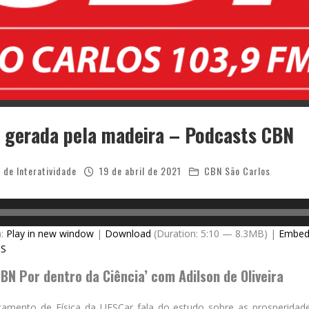
e gerada pela madeira – Podcasts CBN
 de Interatividade
19 de abril de 2021
CBN São Carlos
):
Play in new window
|
Download
(Duration: 5:10 — 8.3MB) |
Embe
SS
BN Por dentro da Ciência’ com Adilson de Oliveira
amento de Física da UFSCar fala do estudo sobre as prosperidad