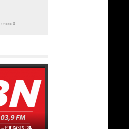
Semana 8
Z – PODCASTS CBN