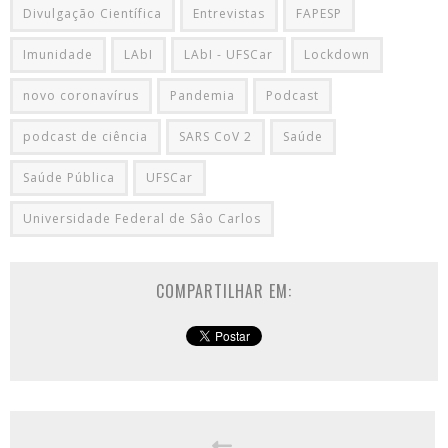
Divulgação Científica
Entrevistas
FAPESP
Imunidade
LAbI
LAbI - UFSCar
Lockdown
novo coronavírus
Pandemia
Podcast
podcast de ciência
SARS CoV 2
Saúde
Saúde Pública
UFSCar
Universidade Federal de Sâo Carlos
COMPARTILHAR EM: