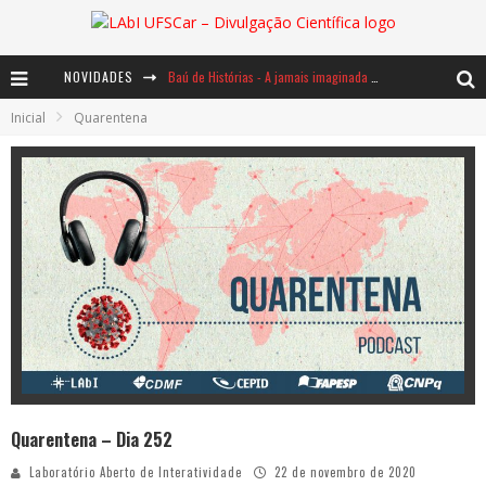
NOVIDADES
Baú de Histórias - A jamais imaginada aventura com os moinhos de vento
Inicial
Quarentena
Ents: a voz das florestas
Notáveis: Bertha Lutz
Quarentena – Dia 252
Laboratório Aberto de Interatividade
22 de novembro de 2020