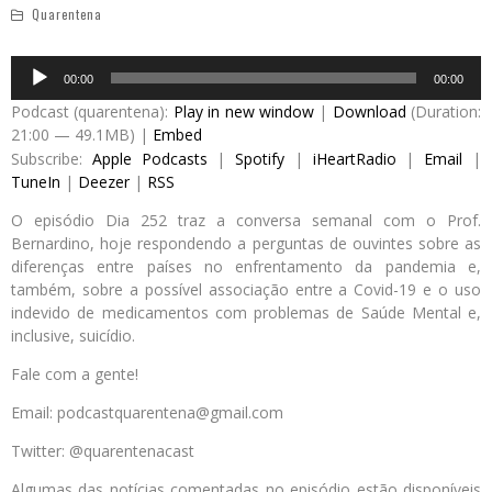
Quarentena
Audio
00:00
00:00
Player
Podcast (quarentena):
Play in new window
|
Download
(Duration:
21:00 — 49.1MB) |
Embed
Subscribe:
Apple Podcasts
|
Spotify
|
iHeartRadio
|
Email
|
TuneIn
|
Deezer
|
RSS
O episódio Dia 252 traz a conversa semanal com o Prof.
Bernardino, hoje respondendo a perguntas de ouvintes sobre as
diferenças entre países no enfrentamento da pandemia e,
também, sobre a possível associação entre a Covid-19 e o uso
indevido de medicamentos com problemas de Saúde Mental e,
inclusive, suicídio.
Fale com a gente!
Email: podcastquarentena@gmail.com
Twitter: @quarentenacast
Algumas das notícias comentadas no episódio estão disponíveis